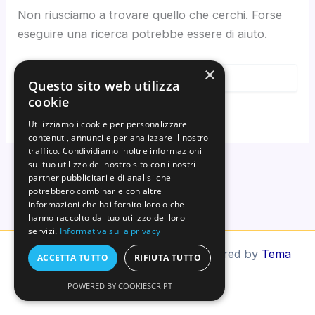
Non riusciamo a trovare quello che cerchi. Forse
eseguire una ricerca potrebbe essere di aiuto.
×
Questo sito web utilizza
cookie
Utilizziamo i cookie per personalizzare
contenuti, annunci e per analizzare il nostro
traffico. Condividiamo inoltre informazioni
sul tuo utilizzo del nostro sito con i nostri
partner pubblicitari e di analisi che
potrebbero combinarle con altre
informazioni che hai fornito loro o che
hanno raccolto dal tuo utilizzo dei loro
servizi.
Informativa sulla privacy
Copyright © 2026 Naturelax | Powered by
Tema
ACCETTA TUTTO
RIFIUTA TUTTO
WordPress Astra
POWERED BY COOKIESCRIPT