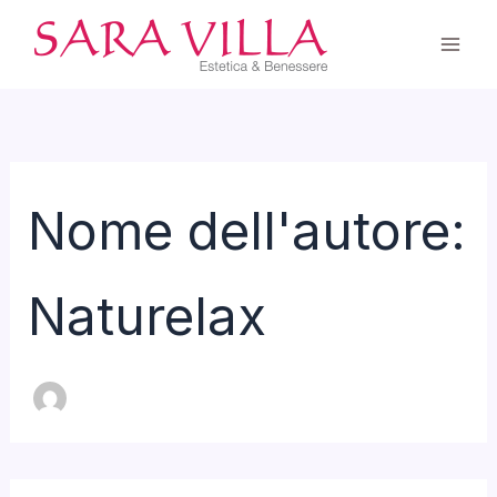
Cerca:
Vai
Mai
al
Men
contenuto
Nome dell'autore:
Naturelax